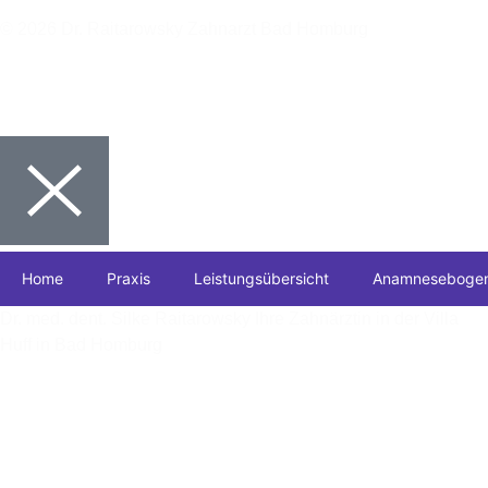
© 2026 Dr. Raitarowsky Zahnarzt Bad Homburg
Impressum
|
Datenschutz
Home
Praxis
Leistungsübersicht
Anamneseboge
Dr. med. dent. Silke Raitarowsky Ihre Zahnärztin in der Villa
Huff in Bad Homburg